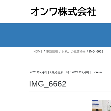
コ
ナ
ン
ビ
テ
ゲ
ン
ー
ツ
シ
へ
ョ
ス
ン
キ
に
ッ
移
HOME
更新情報
お祝いの観葉植物
IMG_6662
プ
動
2021年9月6日
/ 最終更新日時 :
2021年9月6日
onwa
IMG_6662