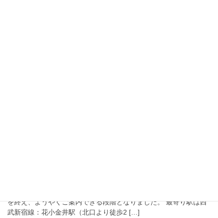
2022年9月2日
お知らせ
東京都小平市・花小金井駅北口徒歩２分補聴
器専門店開店
東京都小平市花小金井1-12-4 AXIS-K3 101に補聴器専門店リオネ
ットセンター小平店が2022年9月1日に開店いたしました。 昨日の
開店日には3名の新規補聴器相談を行わせていただきました。既存
のリオネット補聴器 […]
2022年7月7日
お知らせ
補聴器専門店（小平市：花小金井駅）新規出
店予定のご案内
当社4店舗目となる補聴器専門店を来る2022年9月1日（木）に東
京都小平市花小金井に開店する運びとなりました。 テナント契約
を終え、ようやくご案内できる段階となりました。 最寄り駅は西
武新宿線：花小金井駅（北口より徒歩2 […]