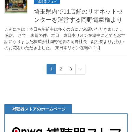
補聴器ブログ
埼玉県内で11店舗のリオネットセ
ンターを運営する岡野電氣様より
こんにちは！本日も午前中は多くの方にご来店いただきました。
感謝。 さて、表題の件、本日、東日本リオン在籍中にとてもお世
話になりました株式会社岡野電氣の岡野社長・副社長よりお祝い
のお花をいただきました。 東日本リオン在籍の […]
投
固
固
固
1
2
3
»
稿
定
定
定
ペ
ペ
ペ
の
ー
ー
ー
ペ
ジ
ジ
ジ
ー
補聴器ストアのホームページ
ジ
送
り