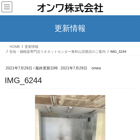
コ
ナ
ン
ビ
テ
ゲ
ン
ー
更新情報
ツ
シ
へ
ョ
ス
ン
HOME
更新情報
キ
に
告知・補聴器専門店リオネットセンター東村山店開店のご案内
IMG_6244
ッ
移
プ
動
2021年7月29日
/ 最終更新日時 :
2021年7月29日
onwa
IMG_6244