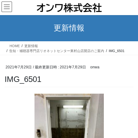
コ
ナ
ン
ビ
テ
ゲ
ン
ー
更新情報
ツ
シ
へ
ョ
ス
ン
HOME
更新情報
キ
に
告知・補聴器専門店リオネットセンター東村山店開店のご案内
IMG_6501
ッ
移
プ
動
2021年7月29日
/ 最終更新日時 :
2021年7月29日
onwa
IMG_6501