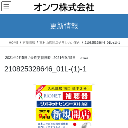
コ
ナ
ン
ビ
テ
ゲ
ン
ー
更新情報
ツ
シ
へ
ョ
ス
ン
HOME
更新情報
東村山店開店チラシのご案内
210825328646_01L-(1)-1
キ
に
ッ
移
プ
動
2021年9月5日
/ 最終更新日時 :
2021年9月5日
onwa
210825328646_01L-(1)-1