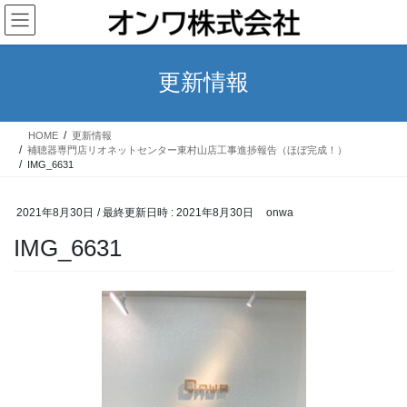
コ
ナ
ン
ビ
テ
ゲ
ン
ー
更新情報
ツ
シ
へ
ョ
ス
ン
HOME
更新情報
キ
に
補聴器専門店リオネットセンター東村山店工事進捗報告（ほぼ完成！）
ッ
移
IMG_6631
プ
動
2021年8月30日
/ 最終更新日時 :
2021年8月30日
onwa
IMG_6631