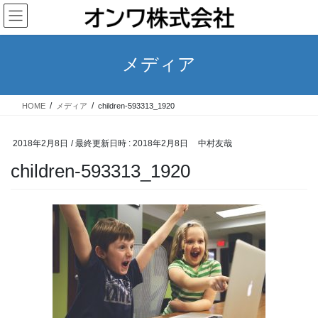
コ
ナ
ン
ビ
テ
ゲ
ン
ー
メディア
ツ
シ
へ
ョ
ス
ン
HOME
メディア
children-593313_1920
キ
に
ッ
移
プ
動
2018年2月8日
/ 最終更新日時 :
2018年2月8日
中村友哉
children-593313_1920