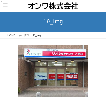
コ
ナ
ン
ビ
テ
ゲ
ン
ー
19_img
ツ
シ
へ
ョ
ス
ン
HOME
会社情報
19_img
キ
に
ッ
移
プ
動