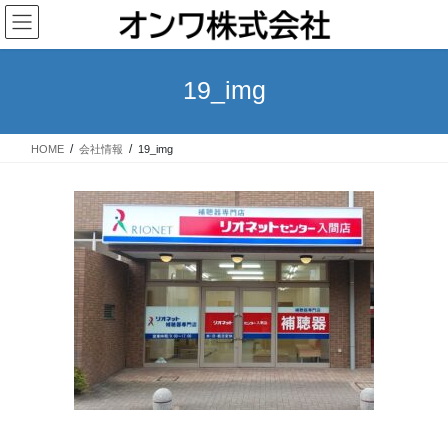
コ
ナ
ン
ビ
テ
ゲ
ン
ー
19_img
ツ
シ
へ
ョ
ス
ン
HOME
会社情報
19_img
キ
に
ッ
移
プ
動