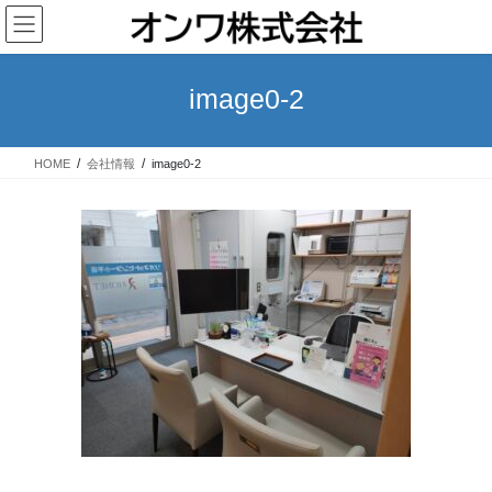
コ
ナ
ン
ビ
テ
ゲ
ン
ー
image0-2
ツ
シ
へ
ョ
ス
ン
HOME
会社情報
image0-2
キ
に
ッ
移
プ
動