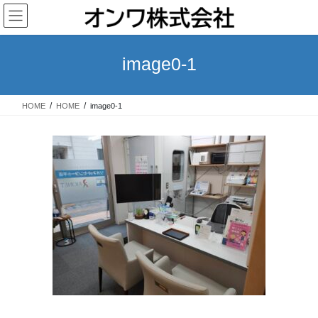
コ
ナ
ン
ビ
テ
ゲ
ン
ー
image0-1
ツ
シ
へ
ョ
ス
ン
HOME
HOME
image0-1
キ
に
ッ
移
プ
動