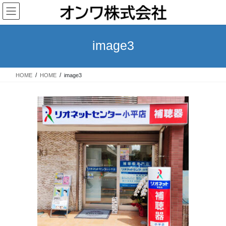
コ
ナ
ン
ビ
テ
ゲ
ン
ー
image3
ツ
シ
へ
ョ
ス
ン
HOME
HOME
image3
キ
に
ッ
移
プ
動