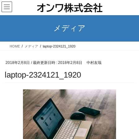
コ
ナ
ン
ビ
テ
ゲ
ン
ー
メディア
ツ
シ
へ
ョ
ス
ン
HOME
メディア
laptop-2324121_1920
キ
に
ッ
移
プ
動
2018年2月8日
/ 最終更新日時 :
2018年2月8日
中村友哉
laptop-2324121_1920