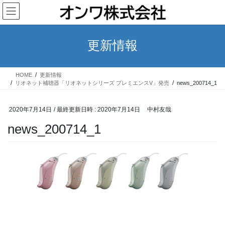
コ
ナ
ン
ビ
テ
ゲ
ン
ー
更新情報
ツ
シ
へ
ョ
ス
ン
HOME
更新情報
キ
に
リオネット補聴器「リオネットシリーズ プレミエンスV」発売
news_200714_1
ッ
移
プ
動
2020年7月14日
/ 最終更新日時 :
2020年7月14日
中村友哉
news_200714_1