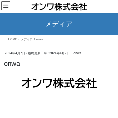
コ
ナ
ン
ビ
テ
ゲ
ン
ー
メディア
ツ
シ
へ
ョ
ス
ン
HOME
メディア
onwa
キ
に
ッ
移
プ
動
2024年4月7日
/ 最終更新日時 :
2024年4月7日
onwa
onwa