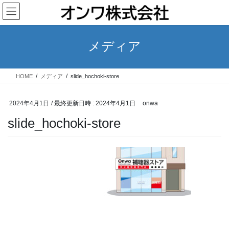
コ
ナ
ン
ビ
テ
ゲ
ン
ー
メディア
ツ
シ
へ
ョ
ス
ン
HOME
メディア
slide_hochoki-store
キ
に
ッ
移
プ
動
2024年4月1日
/ 最終更新日時 :
2024年4月1日
onwa
slide_hochoki-store