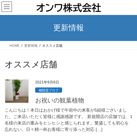
コ
ナ
ン
ビ
テ
ゲ
ン
ー
更新情報
ツ
シ
へ
ョ
ス
ン
HOME
更新情報
オススメ店舗
キ
に
ッ
移
プ
動
オススメ店舗
2021年9月6日
補聴器ブログ
お祝いの観葉植物
こんにちは！本日はおかげ様で午前中の来客が5組様ございまし
た。ご来店いただく皆様に感謝感謝です。 新規開店の店舗では、1
名様の来店の重みをヒシヒシと感じられます。繁盛しても初心を
忘れない。日々精一杯お客様に寄り添った対応 […]