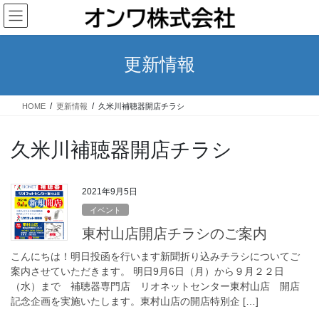
コ
ナ
ン
ビ
テ
ゲ
ン
ー
更新情報
ツ
シ
へ
ョ
ス
ン
HOME
更新情報
久米川補聴器開店チラシ
キ
に
ッ
移
プ
動
久米川補聴器開店チラシ
2021年9月5日
イベント
東村山店開店チラシのご案内
こんにちは！明日投函を行います新聞折り込みチラシについてご
案内させていただきます。 明日9月6日（月）から９月２２日
（水）まで 補聴器専門店 リオネットセンター東村山店 開店
記念企画を実施いたします。東村山店の開店特別企 […]