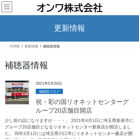
コ
ナ
ン
ビ
テ
ゲ
ン
ー
更新情報
ツ
シ
へ
ョ
ス
ン
HOME
更新情報
補聴器情報
キ
に
ッ
移
プ
動
補聴器情報
2021年5月30日
補聴器ブログ
祝・彩の国リオネットセンターグ
ループ20店舗目開店
少し前の話になりますが・・・。 2021年4月1日に埼玉県新座市に
グループ20店舗目となるリオネットセンター新座店が開店しまし
た。 同年3月1日には埼玉県川口市にリオネットセンター蕨店が開