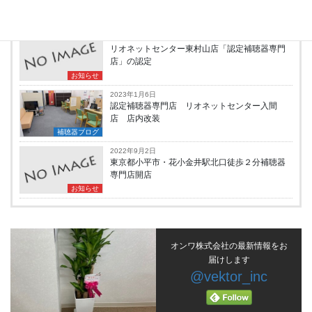
お知らせ
2023年4月18日
リオネットセンター東村山店「認定補聴器専門
店」の認定
お知らせ
2023年1月6日
認定補聴器専門店 リオネットセンター入間
店 店内改装
補聴器ブログ
2022年9月2日
東京都小平市・花小金井駅北口徒歩２分補聴器
専門店開店
お知らせ
オンワ株式会社の最新情報をお
届けします
@vektor_inc