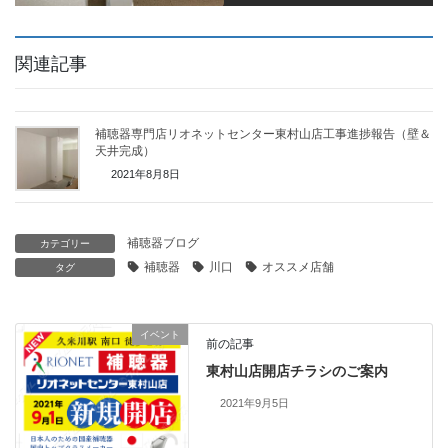
関連記事
補聴器専門店リオネットセンター東村山店工事進捗報告（壁＆
天井完成）
2021年8月8日
補聴器ブログ
カテゴリー
補聴器
川口
オススメ店舗
タグ
イベント
前の記事
東村山店開店チラシのご案内
2021年9月5日