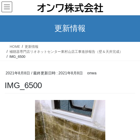
コ
ナ
ン
ビ
テ
ゲ
ン
ー
更新情報
ツ
シ
へ
ョ
ス
ン
HOME
更新情報
キ
に
補聴器専門店リオネットセンター東村山店工事進捗報告（壁＆天井完成）
ッ
移
IMG_6500
プ
動
2021年8月8日
/ 最終更新日時 :
2021年8月8日
onwa
IMG_6500